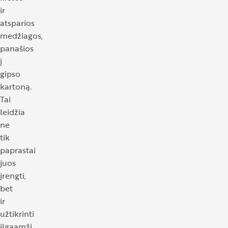
ir
atsparios
medžiagos,
panašios
į
gipso
kartoną.
Tai
leidžia
ne
tik
paprastai
juos
įrengti,
bet
ir
užtikrinti
ilgaamžį