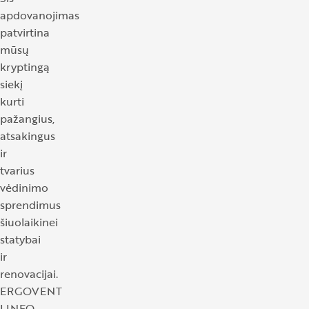
apdovanojimas
patvirtina
mūsų
kryptingą
siekį
kurti
pažangius,
atsakingus
ir
tvarius
vėdinimo
sprendimus
šiuolaikinei
statybai
ir
renovacijai.
ERGOVENT
LINEO