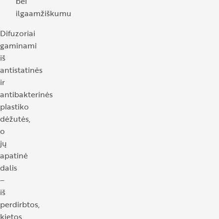
bei
ilgaamžiškumu
Difuzoriai
gaminami
iš
antistatinės
ir
antibakterinės
plastiko
dėžutės,
o
jų
apatinė
dalis
–
iš
perdirbtos,
kietos