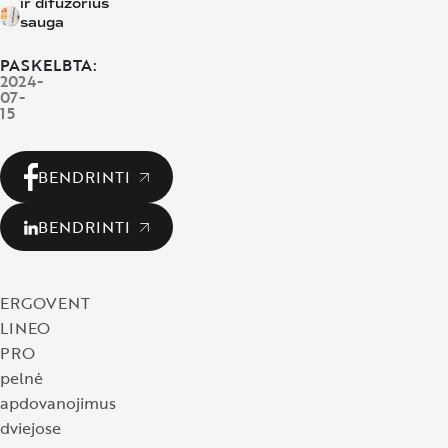
IT
ir
difuzorius
sauga
FR
PASKELBTA:
2024-
NO
07-
15
BENDRINTI
BENDRINTI
ERGOVENT
LINEO
PRO
pelnė
apdovanojimus
dviejose