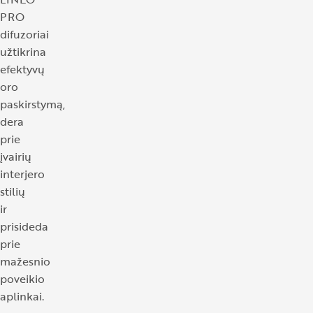
PRO
difuzoriai
užtikrina
efektyvų
oro
paskirstymą,
dera
prie
įvairių
interjero
stilių
ir
prisideda
prie
mažesnio
poveikio
aplinkai.