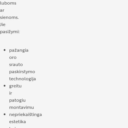
luboms
ar
sienoms.
Jie
pasižymi:
pažangia
oro
srauto
paskirstymo
technologija
greitu
ir
patogiu
montavimu
nepriekaištinga
estetika