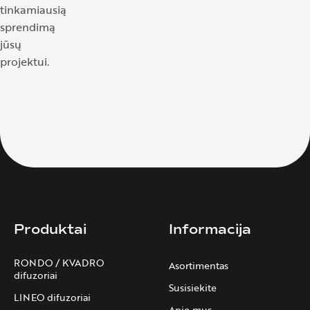
tinkamiausią
sprendimą
jūsų
projektui.
Produktai
Informacija
RONDO / KVADRO
Asortimentas
difuzoriai
Susisiekite
LINEO difuzoriai
Apie mus