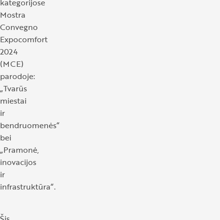
kategorijose
Mostra
Convegno
Expocomfort
2024
(MCE)
parodoje:
„Tvarūs
miestai
ir
bendruomenės“
bei
„Pramonė,
inovacijos
ir
infrastruktūra“.
Šis