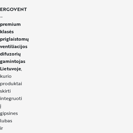
PL
ERGOVENT
Unmute
IT
–
premium
RO
klasės
ES
priglaistomų
ventiliacijos
FR
difuzorių
gamintojas
NO
Lietuvoje
,
kurio
produktai
skirti
integruoti
į
gipsines
lubas
ir