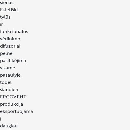
sienas.
Estetiški,
tylūs
ir
funkcionalūs
vėdinimo
difuzoriai
pelnė
pasitikėjimą
visame
pasaulyje,
todėl
šiandien
ERGOVENT
produkcija
eksportuojama
į
daugiau