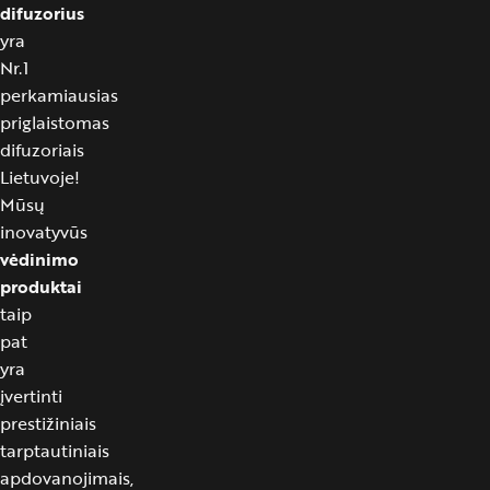
difuzorius
yra
Nr.1
perkamiausias
priglaistomas
difuzoriais
Lietuvoje!
Mūsų
inovatyvūs
vėdinimo
produktai
taip
pat
yra
įvertinti
prestižiniais
tarptautiniais
apdovanojimais,