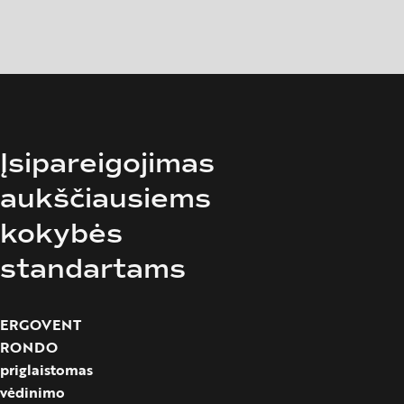
Įsipareigojimas
aukščiausiems
kokybės
standartams
ERGOVENT
RONDO
priglaistomas
vėdinimo