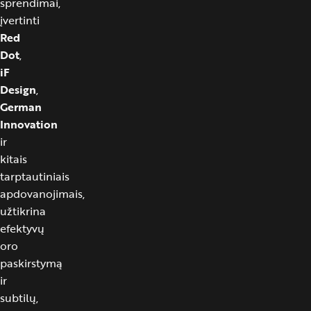
sprendimai,
įvertinti
Red
Dot
,
iF
Design
,
German
Innovation
ir
kitais
tarptautiniais
apdovanojimais,
užtikrina
efektyvų
oro
paskirstymą
ir
subtilų,