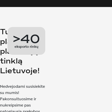
Turime
>40
plačiausią
eksporto rinkų
platintojų
tinklą
Lietuvoje!
Nedvejodami susisiekite
su mumis!
Pakonsultuosime ir
nukreipsime pas
patogiausią prekybos