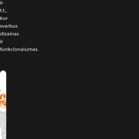
ir
t.t.,
kur
svarbus
dizainas
ir
funkcionalumas.