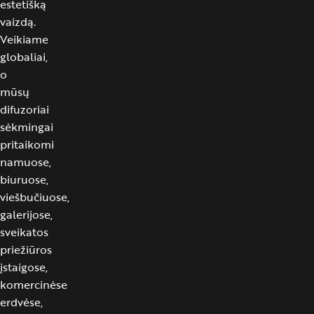
estetišką
vaizdą.
Veikiame
globaliai,
o
mūsų
difuzoriai
sėkmingai
pritaikomi
namuose,
biuruose,
viešbučiuose,
galerijose,
sveikatos
priežiūros
įstaigose,
komercinėse
erdvėse,