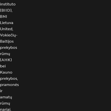
instituto
(BIID),
BNI
Lietuva
United,
Vokiečių-
Baltijos
prekybos
rūmų
(AHK)
bei
Kauno
prekybos,
pramonės
ir
amatų
rūmų
nariai,