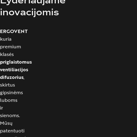
Lyderiaujame
inovacijomis
ERGOVENT
kuria
premium
klasės
priglaistomus
ventiliacijos
difuzorius
,
skirtus
gipsinėms
luboms
ir
sienoms.
Mūsų
patentuoti