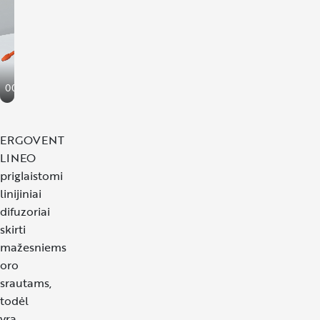
PL
IT
RO
00:00
ES
ay
Unmute
Enter
FR
fullscreen
ERGOVENT
NO
LINEO
priglaistomi
linijiniai
difuzoriai
skirti
mažesniems
oro
srautams,
todėl
yra