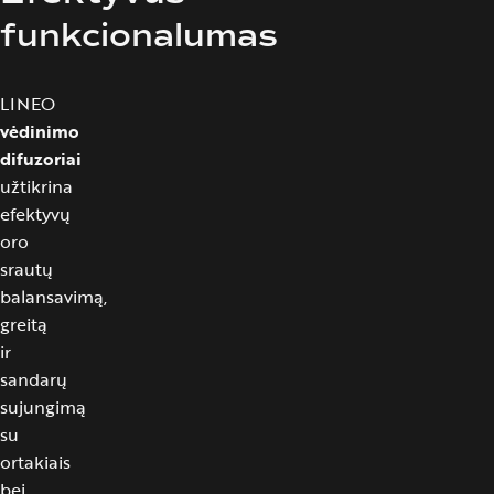
funkcionalumas
LINEO
vėdinimo
difuzoriai
užtikrina
efektyvų
oro
srautų
balansavimą,
greitą
ir
sandarų
sujungimą
su
ortakiais
bei