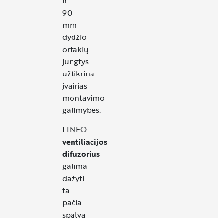
ir
90
mm
dydžio
ortakių
jungtys
užtikrina
įvairias
montavimo
galimybes.
LINEO
ventiliacijos
difuzorius
galima
dažyti
ta
pačia
spalva