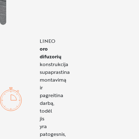
LINEO
Unmute
oro
difuzorių
konstrukcija
supaprastina
montavimą
ir
pagreitina
darbą,
todėl
jis
yra
patogesnis,