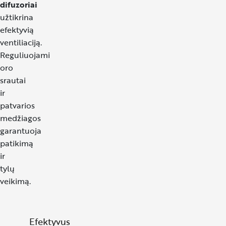
difuzoriai
užtikrina
efektyvią
ventiliaciją.
Reguliuojami
oro
srautai
ir
patvarios
medžiagos
garantuoja
patikimą
ir
tylų
veikimą.
Efektyvus