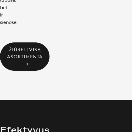
lubose,
bet
ir
sienose.
ŽIŪRĖTI VISĄ
ASORTIMENTĄ
Efektyvus