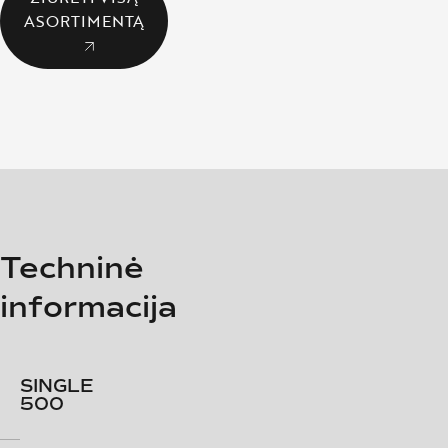
ASORTIMENTĄ
Techninė
informacija
SINGLE
PROFILE
PROFILE
500
600
600
VERTICAL