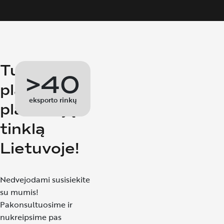
Turime
>40
plačiausią
eksporto rinkų
platintojų
tinklą
Lietuvoje!
Nedvejodami susisiekite
su mumis!
Pakonsultuosime ir
nukreipsime pas