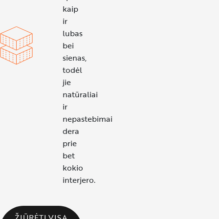
kaip
ir
lubas
bei
sienas,
todėl
jie
natūraliai
ir
nepastebimai
dera
prie
bet
kokio
interjero.
ŽIŪRĖTI VISĄ