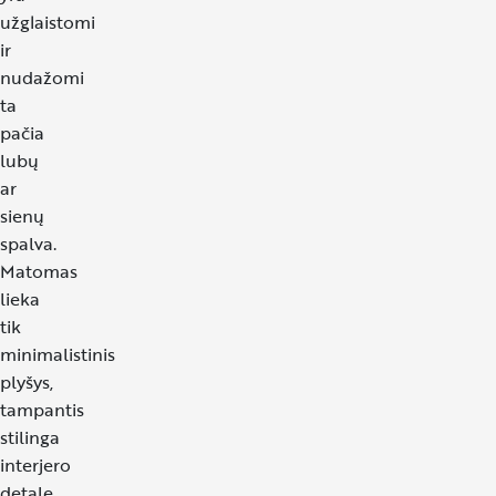
užglaistomi
ir
nudažomi
ta
pačia
lubų
ar
sienų
spalva.
Matomas
lieka
tik
minimalistinis
plyšys,
tampantis
stilinga
interjero
detale.