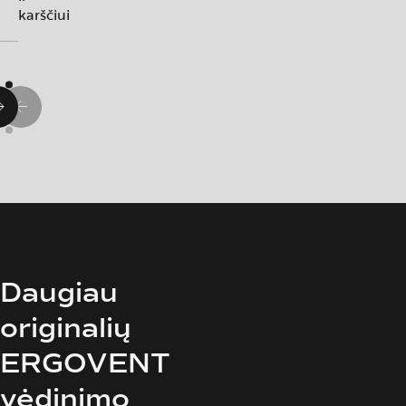
ir
karščiui
karščiui
karščiui
Daugiau
originalių
ERGOVENT
vėdinimo