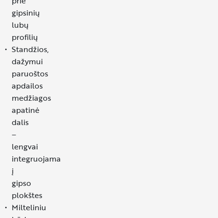
prie
gipsinių
lubų
profilių
Standžios,
dažymui
paruoštos
apdailos
medžiagos
apatinė
dalis
–
lengvai
integruojama
į
gipso
plokštes
Milteliniu