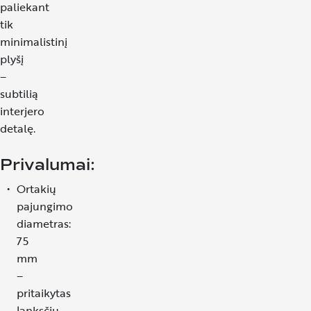
paliekant
tik
minimalistinį
plyšį
–
subtilią
interjero
detalę.
Privalumai:
Ortakių
pajungimo
diametras:
75
mm
–
pritaikytas
lanksčių