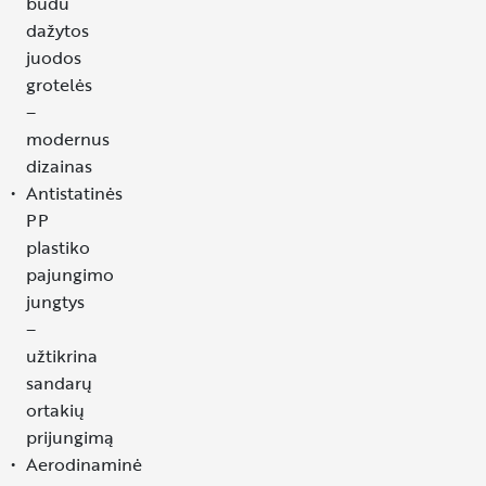
būdu
dažytos
juodos
grotelės
–
modernus
dizainas
Antistatinės
PP
plastiko
pajungimo
jungtys
–
užtikrina
sandarų
ortakių
prijungimą
Aerodinaminė