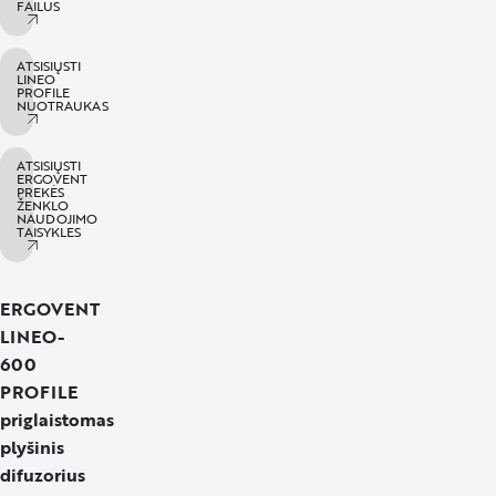
FAILUS
ATSISIŲSTI
LINEO
PROFILE
NUOTRAUKAS
ATSISIŲSTI
ERGOVENT
PREKĖS
ŽENKLO
NAUDOJIMO
TAISYKLES
ERGOVENT
LINEO-
600
PROFILE
priglaistomas
plyšinis
difuzorius