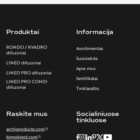
Produktai
Informacija
RONDO / KVADRO
Asortimentas
difuzoriai
Susisiekite
LINEO difuzoriai
Apie mus
LINEO PRO difuzoriai
Sertifikatai
LINEO PRO CONDI
difuzoriai
Tinklaraštis
Raskite mus
Socialiniuose
tinkluose
archiproducts.com
bimobject.com