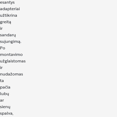
esantys
adapteriai
užtikrina
greitą
ir
sandarų
sujungimą.
Po
montavimo
užglaistomas
ir
nudažomas
ta
pačia
lubų
ar
sienų
spalva,