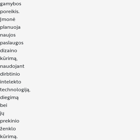
gamybos
poreikis.
Įmonė
planuoja
naujos
paslaugos
dizaino
kūrimą,
naudojant
dirbtinio
intelekto
technologiją,
diegimą
bei
jų
prekinio
ženklo
kūrimą.