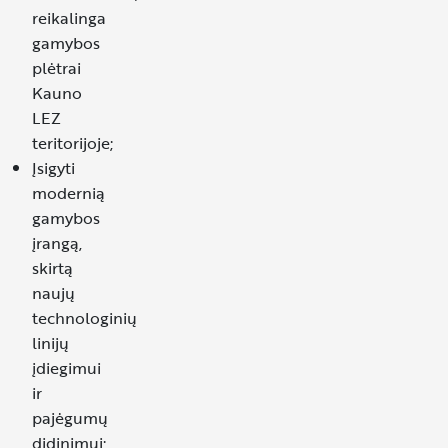
reikalinga
gamybos
plėtrai
Kauno
LEZ
teritorijoje;
Įsigyti
modernią
gamybos
įrangą,
skirtą
naujų
technologinių
linijų
įdiegimui
ir
pajėgumų
didinimui;