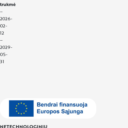
trukmė
–
2026-
02-
12
–
2029-
05-
31
NETECHNOLOGINIŲ