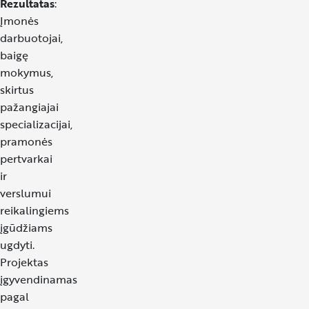
Rezultatas
:
Įmonės
darbuotojai,
baigę
mokymus,
skirtus
pažangiajai
specializacijai,
pramonės
pertvarkai
ir
verslumui
reikalingiems
įgūdžiams
ugdyti.
Projektas
įgyvendinamas
pagal