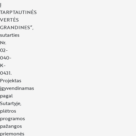
Į
TARPTAUTINĖS
VERTĖS
GRANDINES”,
sutarties
Nr.
02-
040-
K-
0431.
Projektas
įgyvendinamas
pagal
Sutartyje,
plėtros
programos
pažangos
priemonės