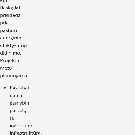
kuri
tiesiogiai
prisideda
prie
pastatų
energinio
efektyvumo
didinimo.
Projekto
metu
planuojama:
Pastatyti
naują
gamybinį
pastatą
su
inžinerine
infrastruktūra,