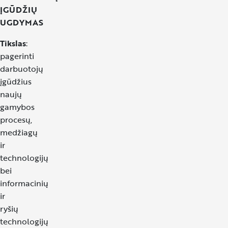
ĮGŪDŽIŲ
UGDYMAS
Tikslas
:
pagerinti
darbuotojų
įgūdžius
naujų
gamybos
procesų,
medžiagų
ir
technologijų
bei
informacinių
ir
ryšių
technologijų