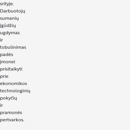
srityje.
Darbuotojų
sumanių
įgūdžių
ugdymas
ir
tobulinimas
padės
įmonei
prisitaikyti
prie
ekonomikos
technologinių
pokyčių
ir
pramonės
pertvarkos.