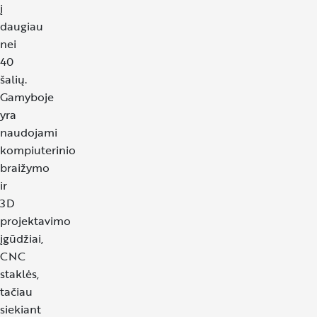
į
daugiau
nei
40
šalių.
Gamyboje
yra
naudojami
kompiuterinio
braižymo
ir
3D
projektavimo
įgūdžiai,
CNC
staklės,
tačiau
siekiant