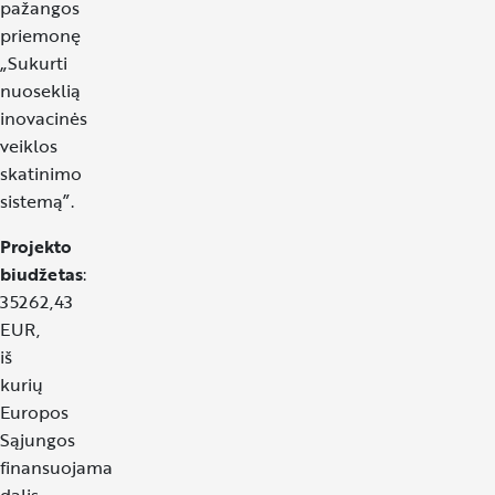
pažangos
priemonę
„Sukurti
nuoseklią
inovacinės
veiklos
skatinimo
sistemą”.
Projekto
biudžetas
:
35262,43
EUR,
iš
kurių
Europos
Sąjungos
finansuojama
dalis