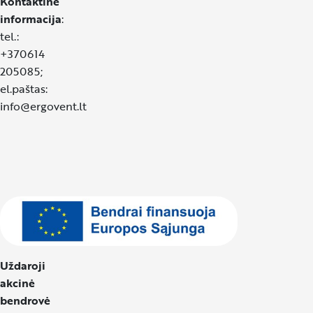
Kontaktinė
informacija
:
tel.:
+370614
205085;
el.paštas:
info@ergovent.lt
Uždaroji
akcinė
bendrovė