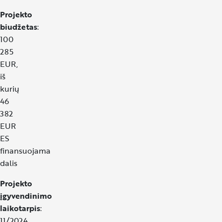
Projekto
biudžetas
:
100
285
EUR,
iš
kurių
46
382
EUR
ES
finansuojama
dalis
Projekto
įgyvendinimo
laikotarpis
:
11/2024