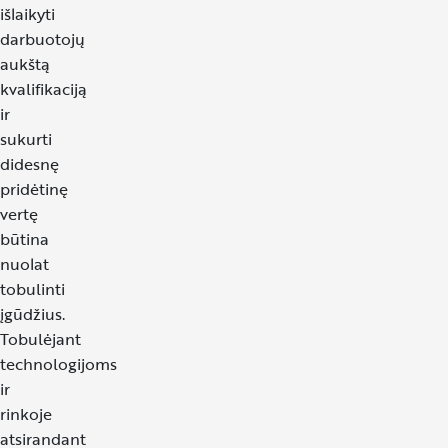
išlaikyti
darbuotojų
aukštą
kvalifikaciją
ir
sukurti
didesnę
pridėtinę
vertę
būtina
nuolat
tobulinti
įgūdžius.
Tobulėjant
technologijoms
ir
rinkoje
atsirandant