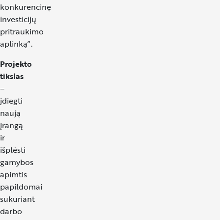
konkurencinę
investicijų
pritraukimo
aplinką”.
Projekto
tikslas
–
įdiegti
naują
įrangą
ir
išplėsti
gamybos
apimtis
papildomai
sukuriant
darbo