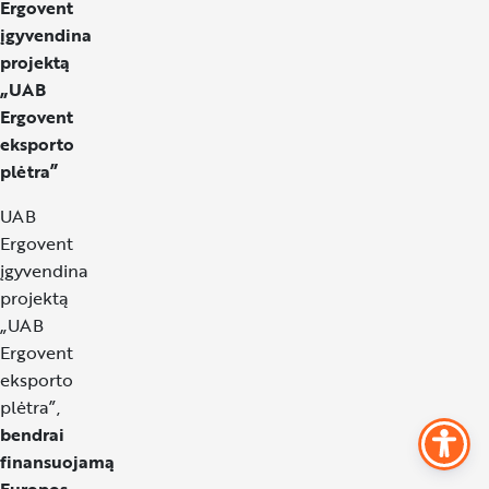
Ergovent
įgyvendina
projektą
„UAB
Ergovent
eksporto
plėtra”
UAB
Ergovent
įgyvendina
projektą
„UAB
Ergovent
eksporto
plėtra”,
bendrai
finansuojamą
Europos