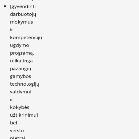
Įgyvendinti
darbuotojų
mokymus
ir
kompetencijų
ugdymo
programą,
reikalingą
pažangių
gamybos
technologijų
valdymui
ir
kokybės
užtikrinimui
bei
verslo
plėtrai.