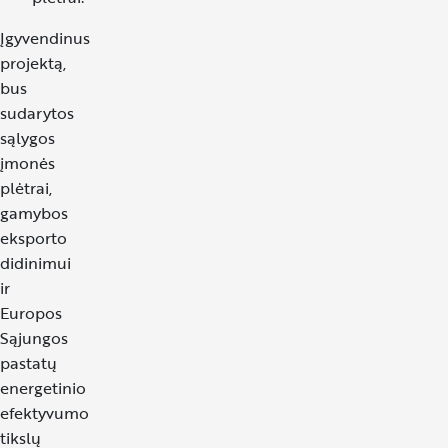
Įgyvendinus
projektą,
bus
sudarytos
sąlygos
įmonės
plėtrai,
gamybos
eksporto
didinimui
ir
Europos
Sąjungos
pastatų
energetinio
efektyvumo
tikslų