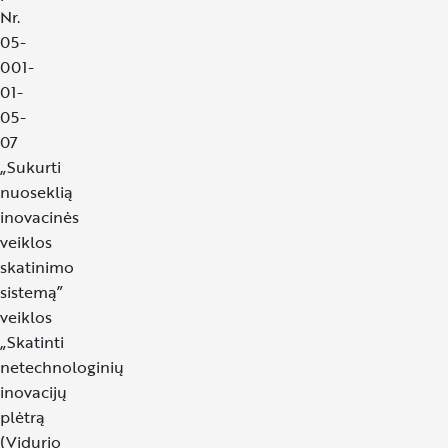
Nr.
05-
001-
01-
05-
07
„Sukurti
nuoseklią
inovacinės
veiklos
skatinimo
sistemą”
veiklos
„Skatinti
netechnologinių
inovacijų
plėtrą
(Vidurio