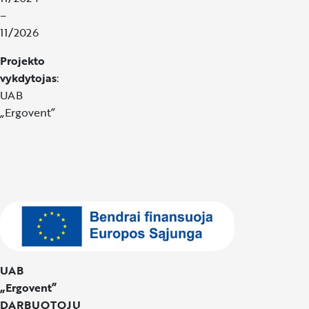
–
11/2026
Projekto
vykdytojas
:
UAB
„Ergovent”
UAB
„Ergovent”
DARBUOTOJŲ