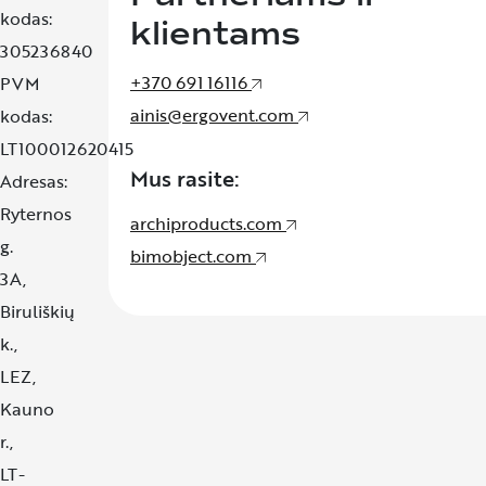
kodas:
klientams
305236840
+370 691 16116
PVM
ainis@ergovent.com
kodas:
LT100012620415
Mus rasite:
Adresas:
Ryternos
archiproducts.com
g.
bimobject.com
3A,
Biruliškių
k.,
LEZ,
Kauno
r.,
LT-