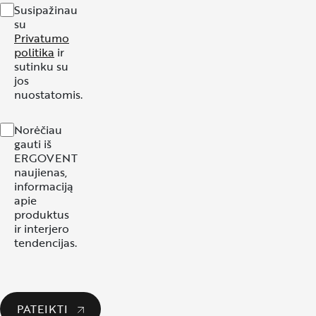
Susipažinau
su
Privatumo
politika
ir
sutinku su
jos
nuostatomis.
Norėčiau
gauti iš
ERGOVENT
naujienas,
informaciją
apie
produktus
ir interjero
tendencijas.
PATEIKTI