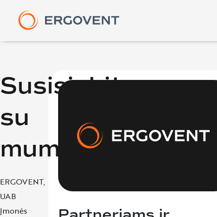
RON
Susisiekite
difu
LINE
su
LINE
LIN
difu
mumis
ERGOVENT,
UAB
Įmonės
Partneriams ir