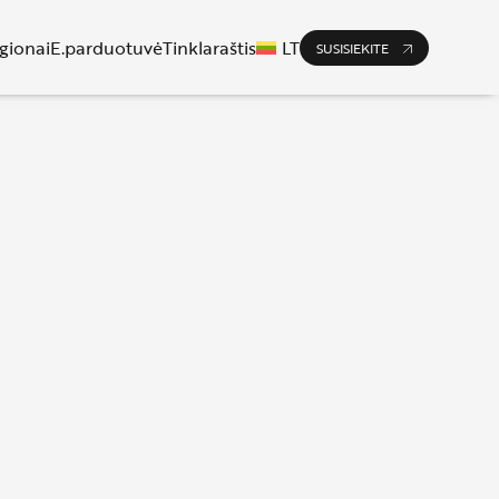
gionai
E.parduotuvė
Tinklaraštis
LT
SUSISIEKITE
EN
UK
PL
IT
RO
ES
FR
NO