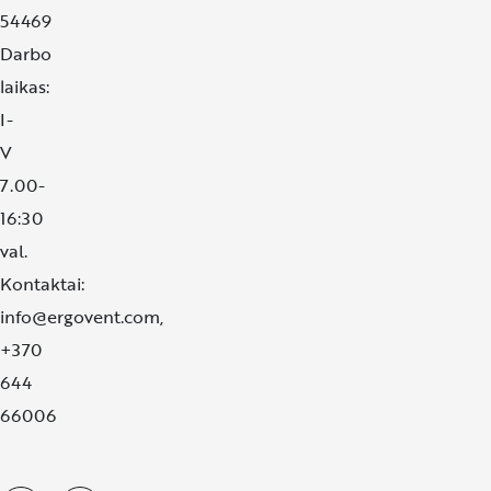
54469
Darbo
laikas:
I-
V
7.00-
16:30
val.
Kontaktai:
info@ergovent.com
,
+370
644
66006