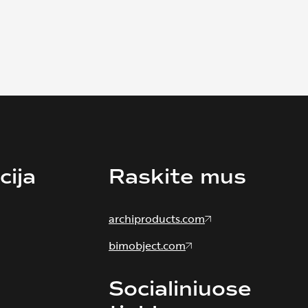
cija
Raskite mus
archiproducts.com
bimobject.com
Socialiniuose