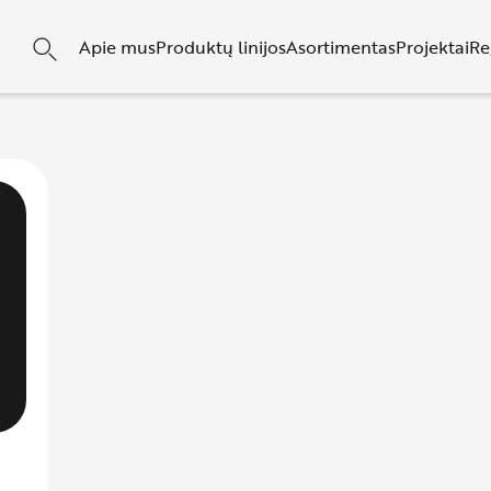
Apie mus
Produktų linijos
Asortimentas
Projektai
Re
DO / KVADRO
zoriai
O difuzoriai
O PRO difuzoriai
EO PRO CONDI
zoriai