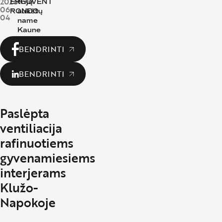
2026-
ERGOVENT
trijų
06-
RONDO
aukštų
04
name
Kaune
BENDRINTI
BENDRINTI
Paslėpta
ventiliacija
rafinuotiems
gyvenamiesiems
interjerams
Klužo-
Napokoje