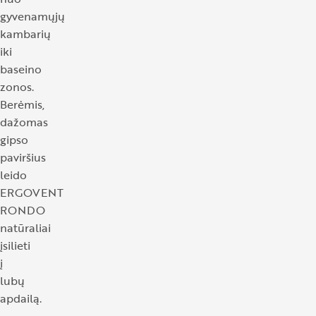
gyvenamųjų
kambarių
iki
baseino
zonos.
Berėmis,
dažomas
gipso
paviršius
leido
ERGOVENT
RONDO
natūraliai
įsilieti
į
lubų
apdailą.