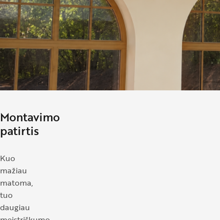
Montavimo
patirtis
Kuo
mažiau
matoma,
tuo
daugiau
meistriškumo