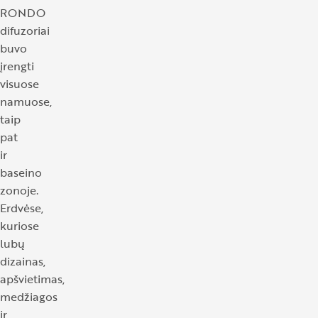
RONDO
difuzoriai
buvo
įrengti
visuose
namuose,
taip
pat
ir
baseino
zonoje.
Erdvėse,
kuriose
lubų
dizainas,
apšvietimas,
medžiagos
ir