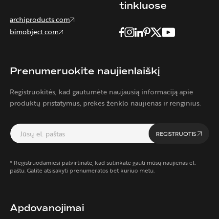
tinkluose
archiproducts.com
bimobject.com
Prenumeruokite naujienlaiškį
Registruokitės, kad gautumėte naujausią informaciją apie
produktų pristatymus, prekės ženklo naujienas ir renginius.
REGISTRUOTIS
* Registruodamiesi patvirtinate, kad sutinkate gauti mūsų naujienas el.
paštu. Galite atsisakyti prenumeratos bet kuriuo metu.
Apdovanojimai