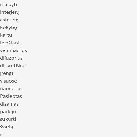
išlaikyti
interjerų
estetinę
kokybę,
kartu
leidžiant
ventiliacijos
difuzorius
diskretiškai
įrengti
visuose
namuose.
Paslėptas
dizainas
padėjo
sukurti
švarią
ir