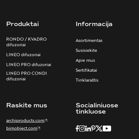
Produktai
Informacija
RONDO / KVADRO
Asortimentas
difuzoriai
Susisiekite
LINEO difuzoriai
Apie mus
LINEO PRO difuzoriai
Sertifikatai
LINEO PRO CONDI
difuzoriai
Tinklaraštis
Raskite mus
Socialiniuose
tinkluose
archiproducts.com
bimobject.com