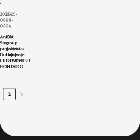
2025-
2025-
08-
08-
04
04
Annex
IDV
Star
group
projektas
projektas
Dubajuje:
Lietuvoje:
ERGOVENT
ERGOVENT
RONDO
RONDO
2