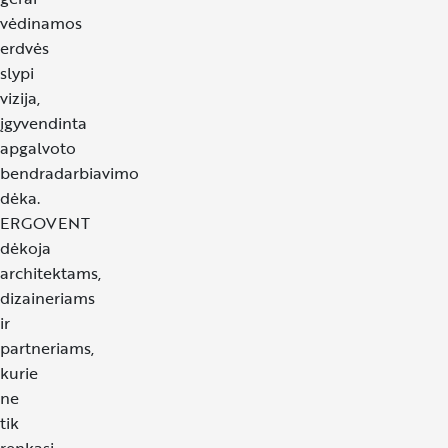
PL
vėdinamos
IT
erdvės
slypi
RO
vizija,
įgyvendinta
ES
apgalvoto
FR
bendradarbiavimo
dėka.
NO
ERGOVENT
dėkoja
architektams,
dizaineriams
ir
partneriams,
kurie
ne
tik