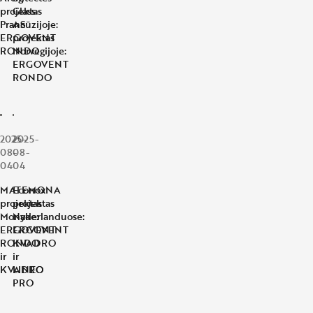
projektas
Glass
Prancūzijoje:
AS
ERGOVENT
projektas
RONDO
Norvegijoje:
ERGOVENT
RONDO
2025-
2025-
08-
08-
04
04
MATEMONA
Econox
projektas
projektas
Monake:
Nyderlanduose:
ERGOVENT
ERGOVENT
RONDO
KVADRO
ir
ir
KVADRO
LINEO
PRO