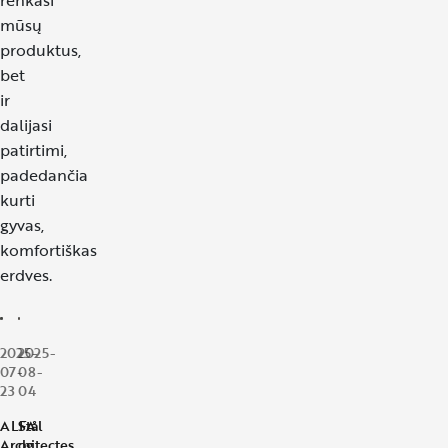
renkasi
mūsų
produktus,
bet
ir
dalijasi
patirtimi,
padedančia
kurti
gyvas,
komfortiškas
erdves.
2025-
2025-
07-
08-
23
04
ALFA
Stål
Architectes
og