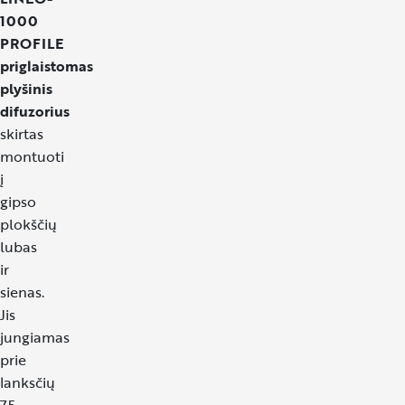
1000
PROFILE
priglaistomas
plyšinis
difuzorius
skirtas
montuoti
į
gipso
plokščių
lubas
ir
sienas.
Jis
jungiamas
prie
lanksčių