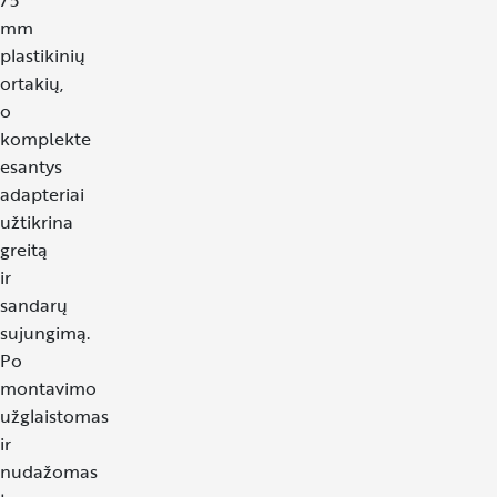
75
mm
plastikinių
ortakių,
o
komplekte
esantys
adapteriai
užtikrina
greitą
ir
sandarų
sujungimą.
Po
montavimo
užglaistomas
ir
nudažomas