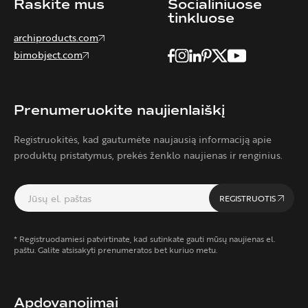
Raskite mus
Socialiniuose
tinkluose
archiproducts.com
bimobject.com
Prenumeruokite naujienlaiškį
Registruokitės, kad gautumėte naujausią informaciją apie
produktų pristatymus, prekės ženklo naujienas ir renginius.
REGISTRUOTIS
* Registruodamiesi patvirtinate, kad sutinkate gauti mūsų naujienas el.
paštu. Galite atsisakyti prenumeratos bet kuriuo metu.
Apdovanojimai