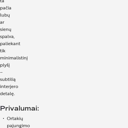
ta
pačia
lubų
ar
sienų
spalva,
paliekant
tik
minimalistinį
plyšį
–
subtilią
interjero
detalę.
Privalumai:
Ortakių
pajungimo