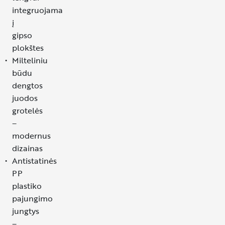
integruojama
į
gipso
plokštes
Milteliniu
būdu
dengtos
juodos
grotelės
–
modernus
dizainas
Antistatinės
PP
plastiko
pajungimo
jungtys
–