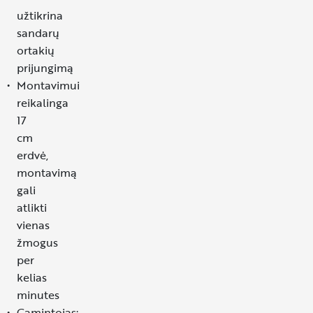
užtikrina
sandarų
ortakių
prijungimą
Montavimui
reikalinga
17
cm
erdvė,
montavimą
gali
atlikti
vienas
žmogus
per
kelias
minutes
Gamintojas: