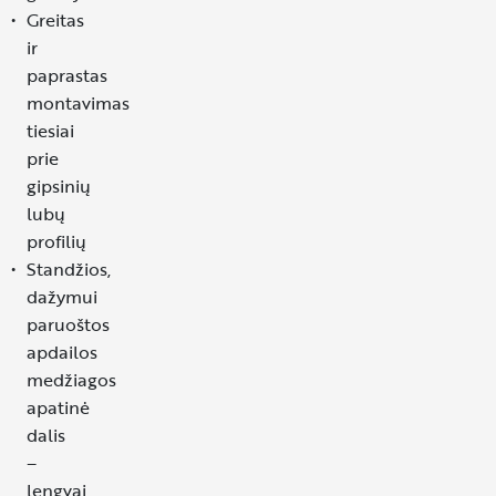
Greitas
ir
paprastas
montavimas
tiesiai
prie
gipsinių
lubų
profilių
Standžios,
dažymui
paruoštos
apdailos
medžiagos
apatinė
dalis
–
lengvai