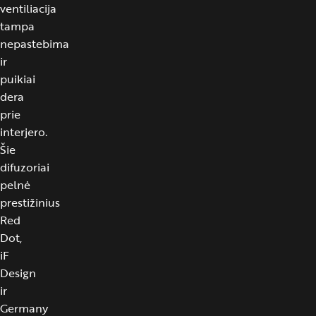
ventiliacija
tampa
nepastebima
ir
puikiai
dera
prie
interjero.
Šie
difuzoriai
pelnė
prestižinius
Red
Dot,
iF
Design
ir
Germany