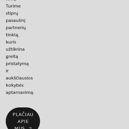
Turime
stiprų
pasaulinį
partnerių
tinklą,
kuris
užtikrina
greitą
pristatymą
ir
aukščiausios
kokybės
aptarnavimą.
PLAČIAU
APIE
MUS