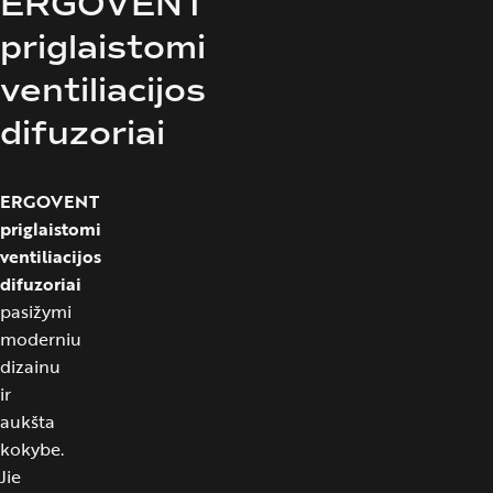
ERGOVENT
priglaistomi
ventiliacijos
difuzoriai
ERGOVENT
priglaistomi
ventiliacijos
difuzoriai
pasižymi
moderniu
dizainu
ir
aukšta
kokybe.
Jie