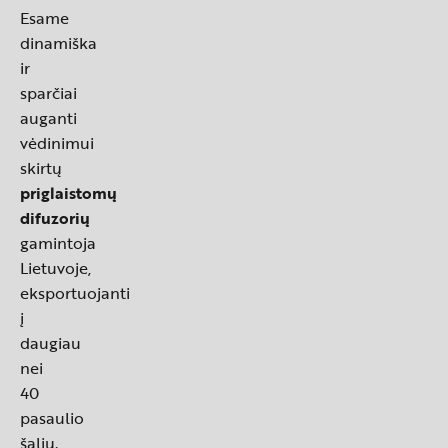
Esame
dinamiška
ir
sparčiai
auganti
vėdinimui
skirtų
priglaistomų
difuzorių
gamintoja
Lietuvoje,
eksportuojanti
į
daugiau
nei
40
pasaulio
šalių.